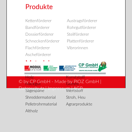
Produkte
Kettenförderer
Austragsförderer
Bandförderer
Rohrgutförderer
Dossierförderer
Steilförderer
Schneckenförderer
Plattenförderer
Flachförderer
Vibrorinnen
Ascheförderer
Material
Holz
Kunststoff
© by
CP GmbH
- Made by
PIOZ GmbH
|
Hackgut
Gummi
Datenschutz
|
Impressum
|
AGB
Sägespäne
Wertstoff
Shreddermaterial
Stroh, Heu
Pelletrohrmaterial
Agrarprodukte
Altholz