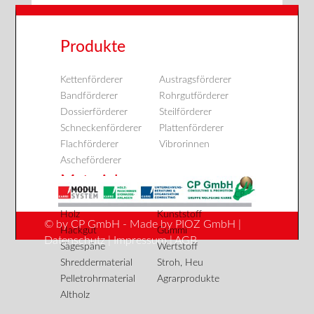
Produkte
Kettenförderer
Austragsförderer
Bandförderer
Rohrgutförderer
Dossierförderer
Steilförderer
Schneckenförderer
Plattenförderer
Flachförderer
Vibrorinnen
Ascheförderer
Material
Holz
Kunststoff
© by
CP GmbH
- Made by
PIOZ GmbH
|
Hackgut
Gummi
Datenschutz
|
Impressum
|
AGB
Sägespäne
Wertstoff
Shreddermaterial
Stroh, Heu
Pelletrohrmaterial
Agrarprodukte
Altholz